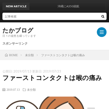
NEW ARTICLE
沖縄にA350就航
たかブログ
日々の徒然を綴っています
スポンサーリンク
未分類
ファーストコンタクトは喉の痛み
HOME
プ
公開日:
2019/07/13
更新日:
2019/07/23
ラ
運
ファーストコンタクトは喉の痛み
イ
営
お
2019.07.13
未分類
バ
者
問