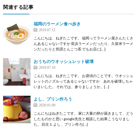
関連する記事
福岡のラーメン食べ歩き
2019.07.12
こんにちは、ねぎたこです。 福岡ってラーメン屋さんたくさ
んあるじゃないですか 長浜ラーメンだったり、久留米ラーメ
ンだったりと所謂とんこつ系 でもお店に[…]
おうちのウオッシュレット破壊
2019.07.10
こんにちは、ねぎたこです。 お昼頃のことです。ウオッシュ
レットのノズルってあるじゃないですか あれを破壊しちゃ
いまいした。 それでは、参りましょうか。[…]
よし、プリン作ろう
2020.01.09
こんにちはねぎたこです。 家に大量の卵が届きまして、どう
したものかと思い google先生と相談した結果こうなりまし
た。 目次 1. よし、プリン作ろ[…]