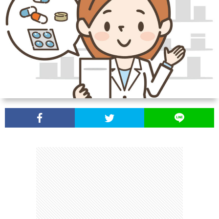
シ
い
ー
合
ポ
わ
リ
せ
シ
ー