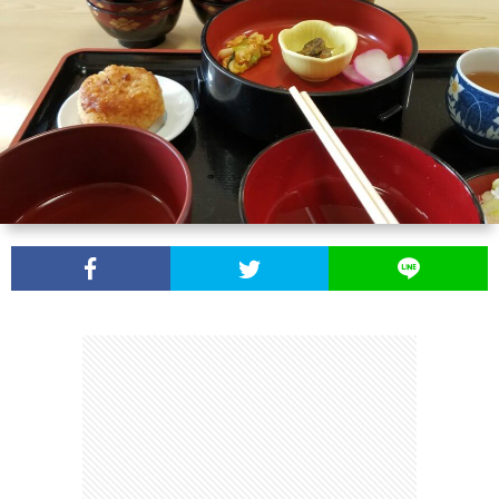
シ
い
ー
合
ポ
わ
リ
せ
シ
ー