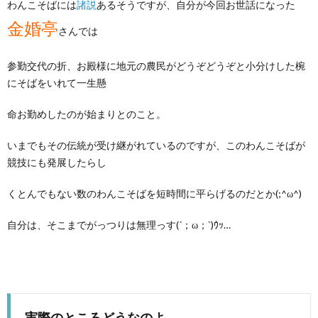
わんこそばには
諸説
あるそうですが、自分が今回お世話になった
金婚亭
さんでは
参勤交代の折、お殿様に地元の農民がどうぞどうぞと小分けした椀
にそばをいれて一生懸
命お勤めしたのが始まりとのこと。
いまでもその伝統が受け継がれているのですが、このわんこそばが
競技にも発展したらし
くとんでもない数のわんこそばを短時間に平らげるのだとか(;^ω^)
自分は、そこまでがっつりは無理っす(´；ω；`)ｳｯ…
実際のところどうなのよ