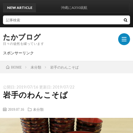
NEW ARTICLE
沖縄にA350就航
たかブログ
日々の徒然を綴っています
スポンサーリンク
未分類
岩手のわんこそば
HOME
プ
公開日:
2019/07/16
更新日:
2019/07/22
ラ
運
岩手のわんこそば
イ
営
お
2019.07.16
未分類
バ
者
問