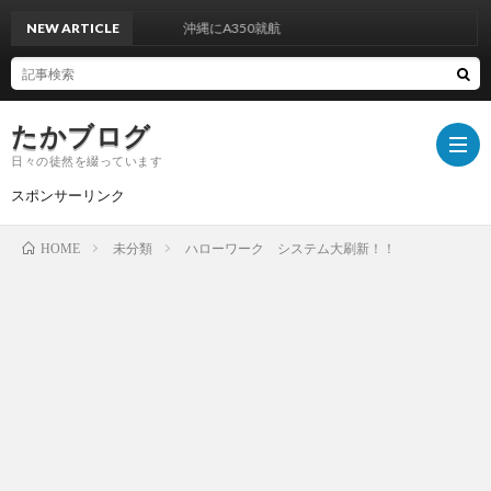
NEW ARTICLE
沖縄にA350就航
たかブログ
日々の徒然を綴っています
スポンサーリンク
未分類
ハローワーク システム大刷新！！
HOME
プ
ラ
運
イ
営
お
バ
者
問