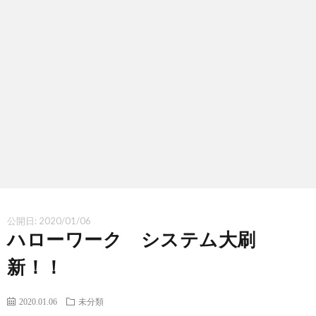
シ
い
ー
合
ポ
わ
リ
せ
シ
ー
公開日:
2020/01/06
ハローワーク システム大刷
新！！
2020.01.06
未分類