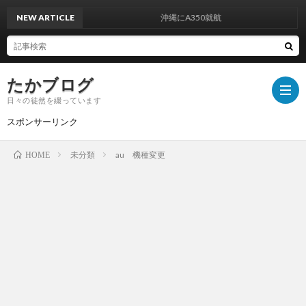
NEW ARTICLE
沖縄にA350就航
たかブログ
日々の徒然を綴っています
スポンサーリンク
未分類
au 機種変更
HOME
プ
ラ
運
イ
営
お
バ
者
問