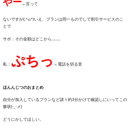
やー
←言って
ないですが(;^ω^)いえ、プランは同一ものでして割引サービスのこ
とで
サポ：その金額はどこから………
ぷちっ
私：
←電話を切る音
ほんんじつのおまとめ
自分が加入しているプランなど諸々約3分かけて確認しにいってこの
惨状(-_-メ)
どうにかしてほしい。