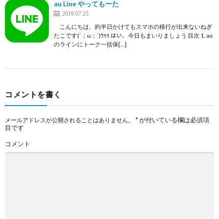
au Line やってもーた
2019.07.25
こんにちは、約半日かけてもスマホの移行が出来ないねぎ
たこです(´；ω；`)ｳｩｩ はい、今日もまいりましょう 目次 1. au
のラインにトーク一括保[…]
コメントを書く
*
が付いている欄は必須項
メールアドレスが公開されることはありません。
目です
コメント