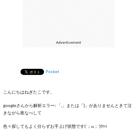
Advertisement
Pocket
こんにちはねぎたこです。
googleさんから解析エラー: 「,」または「}」がありませんときて泣
きながら夜なべして
色々探してもよく分らずお手上げ状態です(´；ω；`)ｳｩｩ