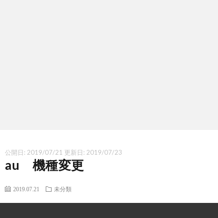
シ
い
ー
合
ポ
わ
リ
せ
シ
ー
公開日:
2019/07/21
更新日:
2019/07/23
au 機種変更
2019.07.21
未分類