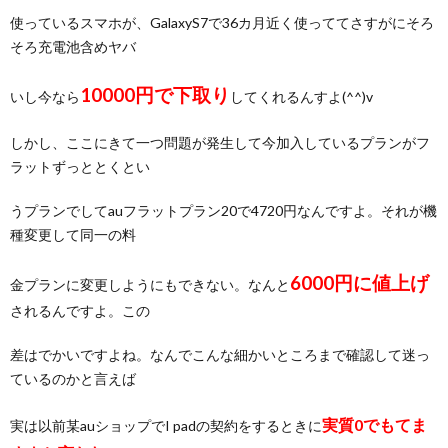
使っているスマホが、GalaxyS7で36カ月近く使っててさすがにそろ
そろ充電池含めヤバ
10000円で下取り
いし今なら
してくれるんすよ(^^)v
しかし、ここにきて一つ問題が発生して今加入しているプランがフ
ラットずっととくとい
うプランでしてauフラットプラン20で4720円なんですよ。それが機
種変更して同一の料
6000円に値上げ
金プランに変更しようにもできない。なんと
されるんですよ。この
差はでかいですよね。なんでこんな細かいところまで確認して迷っ
ているのかと言えば
実質0でもてま
実は以前某auショップでI padの契約をするときに