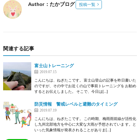
Author：たかブログ
投稿一覧
関連する記事
富士山トレーニング
2019.07.15
こんにちは、ねぎたこです。 富士山登山の記事を昨日書いた
のですが、その中でお近くの山で事前トレーニングを お勧め
するとお伝えしました。 そこで、今日は[…]
防災情報 警戒レベルと避難のタイミング
2019.07.19
こんにちは、ねぎたこです。 この時期、梅雨雨前線が活性化
し九州北部地方を中心に大変な大雨が予想されていま す。と
いった気象情報が発表されることがありま[…]