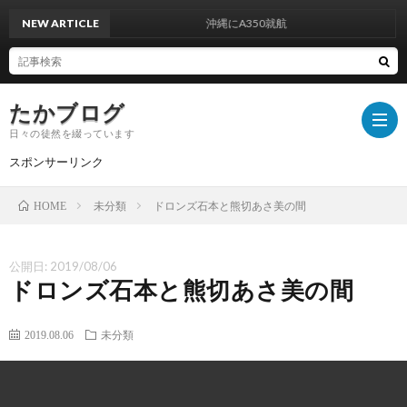
NEW ARTICLE
沖縄にA350就航
たかブログ
日々の徒然を綴っています
スポンサーリンク
未分類
ドロンズ石本と熊切あさ美の間
HOME
プ
公開日:
2019/08/06
ラ
運
ドロンズ石本と熊切あさ美の間
イ
営
お
2019.08.06
未分類
バ
者
問