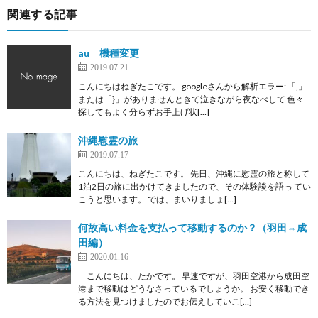
関連する記事
au 機種変更
2019.07.21
こんにちはねぎたこです。 googleさんから解析エラー: 「,」
または「}」がありませんときて泣きながら夜なべして 色々
探してもよく分らずお手上げ状[…]
沖縄慰霊の旅
2019.07.17
こんにちは、ねぎたこです。 先日、沖縄に慰霊の旅と称して
1泊2日の旅に出かけてきましたので、その体験談を語っ てい
こうと思います。 では、まいりましょ[…]
何故高い料金を支払って移動するのか？（羽田⇔成
田編）
2020.01.16
こんにちは、たかです。 早速ですが、羽田空港から成田空
港まで移動はどうなさっているでしょうか。 お安く移動でき
る方法を見つけましたのでお伝えしていこ[…]