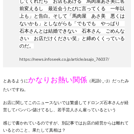
してくれたら お店もあげる 馬肉屋あさ美に名
前変えるし 最近会うたびに言ってくる 一年以
上も」と告白。そして「馬肉屋 あさ美 悪くは
ないかも」としながらも「でもでも やっぱり
石本さんとは結婚できない 石本さん ごめんな
さい お店だけください笑」と締めくくっている
のだ。
https://news.infoseek.co.jp/article/asajo_76037/
かなりお熱い関係
とあるように
（死語(-_-;)）だったみ
たいですね。
お店に関してこのニュースないでは繁盛してドロンズ石本さんが経
営してバンバン儲けてるし、若手芸人さん雇っているという
感じで書かれているのですが、別記事ではお店の経営からは離れて
いるとのこと、果たして真相は？