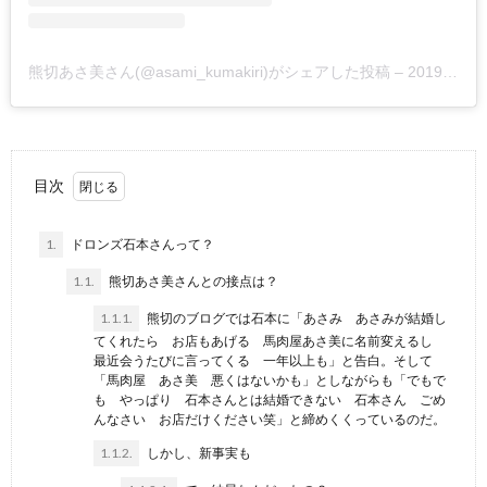
熊切あさ美さん(@asami_kumakiri)がシェアした投稿
–
2019年 8月月3日午前5時14分PDT
目次
1.
ドロンズ石本さんって？
1.1.
熊切あさ美さんとの接点は？
1.1.1.
熊切のブログでは石本に「あさみ あさみが結婚し
てくれたら お店もあげる 馬肉屋あさ美に名前変えるし
最近会うたびに言ってくる 一年以上も」と告白。そして
「馬肉屋 あさ美 悪くはないかも」としながらも「でもで
も やっぱり 石本さんとは結婚できない 石本さん ごめ
んなさい お店だけください笑」と締めくくっているのだ。
1.1.2.
しかし、新事実も