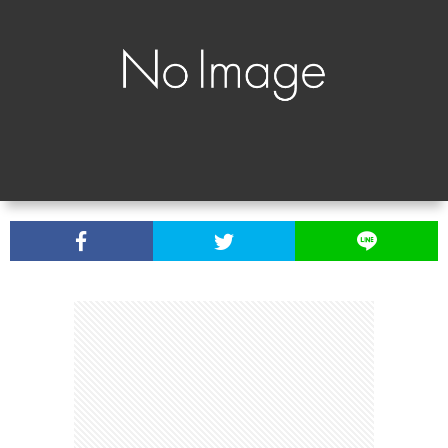
シ
い
ー
合
ポ
わ
リ
せ
シ
ー