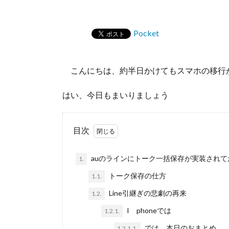
Pocket
こんにちは、約半日かけてもスマホの移行が出来
はい、今日もまいりましょう
目次
auのラインにトーク一括保存が実装されて
1.
トーク保存の仕方
1.1.
Line引継ぎの悲劇の再来
1.2.
I phoneでは
1.2.1.
では 本日のおまとめ
1.2.1.1.