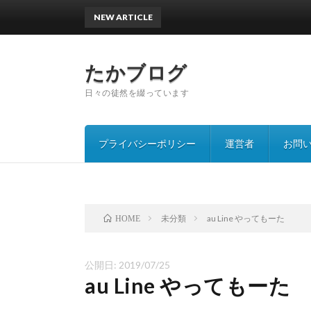
NEW ARTICLE
沖縄に
たかブログ
日々の徒然を綴っています
プライバシーポリシー
運営者
お問
未分類
au Line やってもーた
HOME
公開日:
2019/07/25
au Line やってもーた