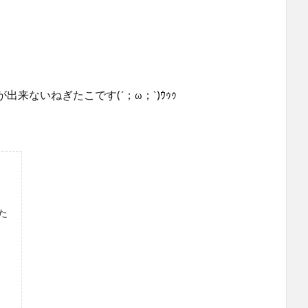
ないねぎたこです(´；ω；`)ｳｩｩ
た