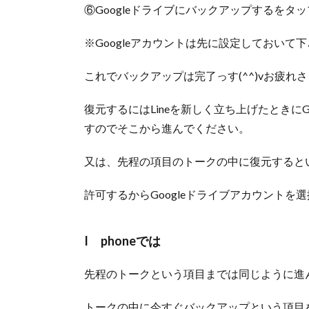
⑥Googleドライブにバックアップするをタッ
※Googleアカウントは先に設定しておいて下さ
これでバックアップは完了っす(^^)vお疲れ
復元するにはLineを新しく立ち上げたときに
すのでそこから進んでください。
又は、先程の項目のトークの中に復元すると
許可するからGoogleドライブアカウントを
I phoneでは
先程のトークという項目までは同じように進
トークの中に今すぐバックアップという項目