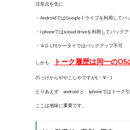
注意点を先に
・AndroidではGoogleドライブを利用して
・I phoneではicloud driveを利用してバック
・４G LTEケータイではバックアップ不可
トーク履歴は同一のOS
しかも
のっけからややこしやですが(;・∀・)
とりあえず android と iphoneではト
ここは地味に重要です。