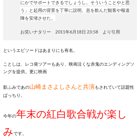
にかでサポートできるでしょうし。そういうことやと思
う」と起用の背景を丁寧に説明。息を飲んだ観客や報道
陣を安堵させた。
お笑いナタリー 2011年6月18日 23:58 より引用
というエピソードはあまりにも有名。
ことしは、レコ発ツアーもあり、映画泣くな赤鬼のエンディングソ
ングを提供。更に映画
山崎まさよしさんと共演
影ふみであの
もされていて話題性
ばっちり。
年末の紅白歌合戦が楽し
今年の
み
です。