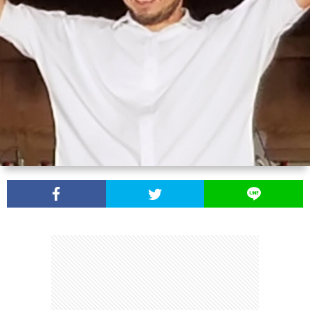
シ
い
ー
合
ポ
わ
リ
せ
シ
ー