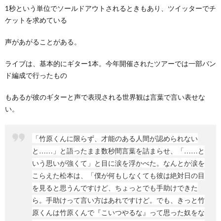
1秒という単位でソールドアウトされるときもあり、ツイッターでチ
ケットを求めている
声があがることがある。
ライブは、基本的にギター1本。今年開催されたツアーでは一部バン
ド編成で行ったもの
もあるが彼のギターと声で表現される世界観は言葉で言い表せな
い。
「竹原くんに限らず、才能のある人間が認められない
と……」と語ったまま数秒間言葉を詰まらせ、「……と
いう思いが強くて」と目に涙を浮かべた。なんとか涙を
こらえた松本は、「僕が何もしなくても彼は絶対日の目
を見ると思うんですけど、ちょっとでも手助けできた
ら。手助けって言い方はあれですけど。でも、きっと竹
原くんは竹原くんで『こいつやるな』って思った奴をな