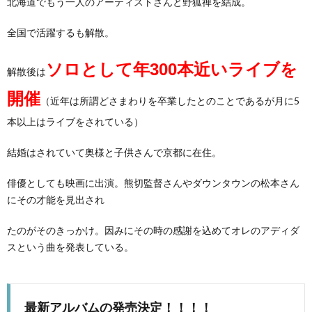
北海道でもう一人のアーティストさんと野狐禅を結成。
全国で活躍するも解散。
ソロとして年300本近いライブを
解散後は
開催
（近年は所謂どさまわりを卒業したとのことであるが月に5
本以上はライブをされている）
結婚はされていて奥様と子供さんで京都に在住。
俳優としても映画に出演。熊切監督さんやダウンタウンの松本さん
にその才能を見出され
たのがそのきっかけ。因みにその時の感謝を込めてオレのアディダ
スという曲を発表している。
最新アルバムの発売決定！！！！