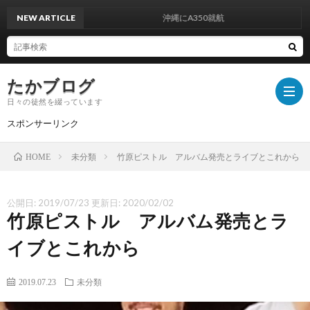
NEW ARTICLE
沖縄にA350就航
たかブログ
日々の徒然を綴っています
スポンサーリンク
未分類
竹原ピストル アルバム発売とライブとこれから
HOME
プ
公開日:
2019/07/23
更新日:
2020/02/02
ラ
運
竹原ピストル アルバム発売とラ
イ
営
イブとこれから
お
バ
者
問
2019.07.23
未分類