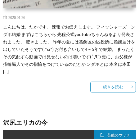
2020.01.26
こんにちは、たかです。 速報でお伝えします。 フィッシャーズ ン
ダホ結婚 まずはこちらから 先程公式youtubeちゃんねるより発表さ
れました。 驚きました。 昨年の夏には葛飾区の区役所に婚姻届けを
出していたそうです(;^ω^) お付き合いして4～5年で結婚。 まったく
その気配すら動画では見せないのは凄いです( ﾟДﾟ) 更に、お父様が
指輪職人でその指輪をつけているのだとか ンダホとは 本名は本田
[…]
続きを読む
沢尻エリカの今
芸能のウワサ