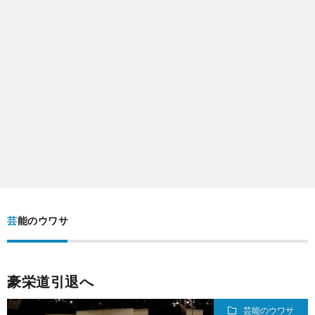
シ
い
ー
合
ポ
わ
リ
せ
シ
ー
芸能のウワサ
豪栄道引退へ
芸能のウワサ