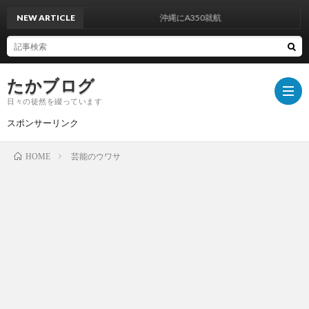
NEW ARTICLE
沖縄にA350就航
たかブログ
日々の徒然を綴っています
スポンサーリンク
芸能のウワサ
HOME
プ
ラ
運
イ
営
お
バ
者
問