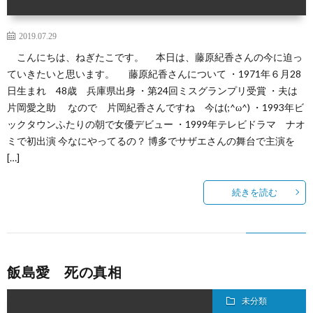
2019.07.29
こんにちは、ねぎたこです。 本日は、藤原紀香さんの今に迫っ
ていきたいと思います。 藤原紀香さんについて ・1971年６月28
日生まれ 48歳 兵庫県出身 ・第24回ミスグランプリ受賞 ・夫は
片岡愛之助 なので 片岡紀香さんですね 今は(;^ω^) ・1993年ビ
ックタウンふたりの朝で女優デビュー ・1999年テレビドラマ ナオ
ミで初出演 今なにやってるの？ 博多でサザエさんの舞台で主演を
[…]
続きを読む
飯島愛 死の真相
未分類