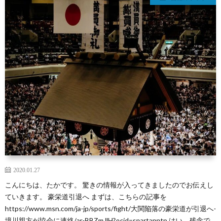
2020.01.27
こんにちは、たかです。 驚きの情報が入ってきましたのでお伝えし
ていきます。 豪栄道引退へ まずは、こちらの記事を
https://www.msn.com/ja-jp/sports/fight/大関陥落の豪栄道が引退へ-
境川親方が協会に連絡/ar-BBZmJlH?ocid=spartanntp はい、残念で